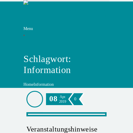
tiagolinoevents@web.de
0163 / 61 31 591
Menu
Schlagwort:
Information
Home
Information
08
Apr.
0
2019
Veranstaltungshinweise